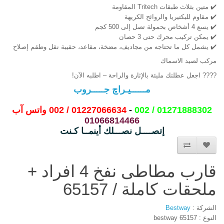
✔️ متين بثلاث طبقات Tritech المقاومة
✔️ مقاوم للبكتيريا والروائح الكريهة
✔️ يسع 4 أشخاص بحمولة تصل إلى 500 كجم
✔️ يمكن تركيب محرك حتى 3 حصان
✔️ يشمل كل ما تحتاجه من مجاديف، مضخة، مقاعد، حقيبة نقل وطقم إصلاح
مركب لصيد الاسماك
???? اجعل عطلتك مليئة بالإثارة والراحة – اطلبه الآن!
مــــــيـراچ جـــــروب
01271888302 / 002
 - 
01227066634 / 002 واتس آب
01066814466
إتصــــل نصـــلك أينمــا كـنت
قارب مطاطى نفخ 4 افراد +
ملحقات كاملة / 65157
الشركة :
Bestway
النوع : bestway 65157