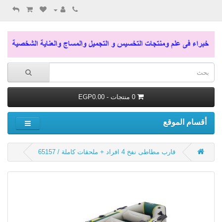
0 منتجات - EGP0.00
أقسام الموقع
قارب مطاطى نفخ 4 افراد + ملحقات كاملة / 65157