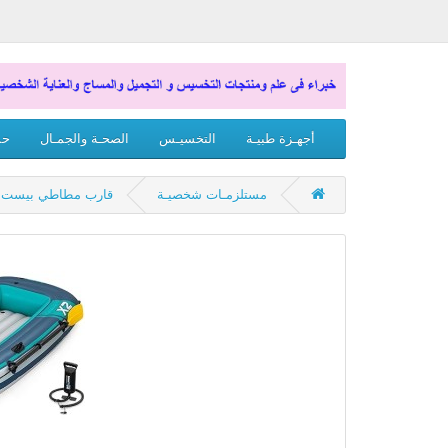
أجهـزة طبيـة
التخسيـس
الصحـة والجمـال
حم
مستلزمـات شخصيـة
قارب مطاطي بيست واي TREK X2 مع ملحقات – 232×118 سم 