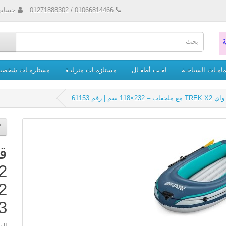
01066814466 / 01271888302
حساب
امـات السباحـة
لعـب أطفـال
مستلزمـات منزليـة
مستلزمـات شخصيـ
| رقم 61153
ق
3
الش