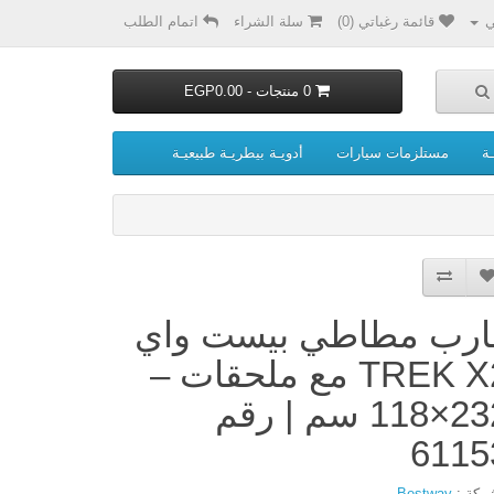
ي
قائمة رغباتي (0)
سلة الشراء
اتمام الطلب
0 منتجات - EGP0.00
ة
مستلزمات سيارات
أدويـة بيطريـة طبيعيـة
ارب مطاطي بيست واي
TREK X2 مع ملحقات –
232×118 سم | رقم
6115
ركة :
Bestway