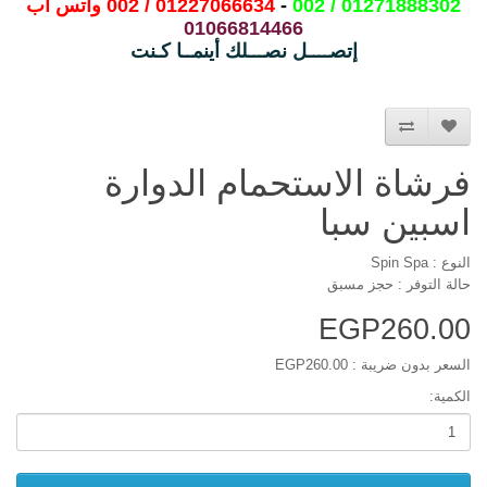
01271888302 / 002
 - 
01227066634 / 002 واتس آب
01066814466
إتصــــل نصـــلك أينمــا كـنت
فرشاة الاستحمام الدوارة
اسبين سبا
النوع : Spin Spa
حالة التوفر : حجز مسبق
EGP260.00
السعر بدون ضريبة : EGP260.00
الكمية: